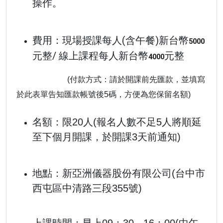
操作
。
現場授課每人(含午餐)新台幣
費用：
5000
元整/ 線上課程
每人新台幣
元整
4000
(付款方式：請於開課前先匯款，並填寫
於此表單告知匯款帳號後5碼，方便為您保留名額)
名額：限20人
(報名人數不足5人將順延
至下個月開課，於開課3天前通知)
地點：新亞洲儀器股份有限公司(台中市
西屯區中清路三段355號)
上課時間：早上09：30- 16：00(中午