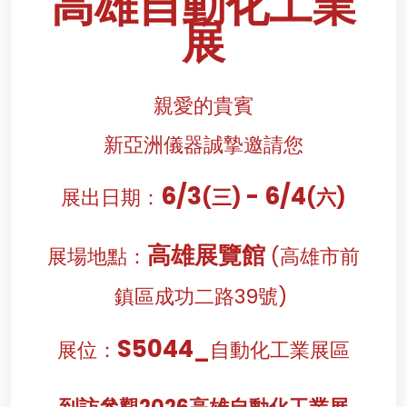
高雄自動化工業
展
親愛的貴賓
新亞洲儀器誠摯邀請您
6
/3
-
6/4
展出日期：
(三)
(六)
高雄展覽館
展場地點
：
(高雄市前
鎮區成功二路39號)
S5044
展位：
_
自動化工業展區